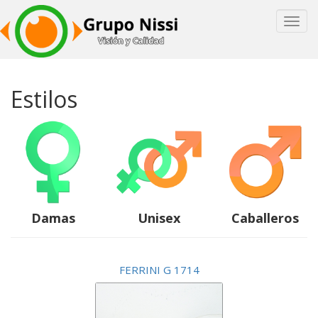
Toggl
navig
Pasar
al
Estilos
contenido
principal
Damas
Unisex
Caballeros
FERRINI G 1714