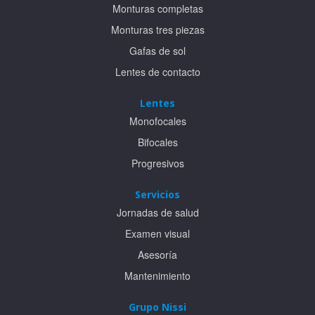
Monturas completas
de
página
Monturas tres piezas
1
Gafas de sol
Lentes de contacto
Lentes
Monofocales
Pie
Bifocales
de
página
Progresivos
2
Servicios
Jornadas de salud
Pie
Examen visual
de
página
Asesoría
3
Mantenimiento
Grupo Nissi