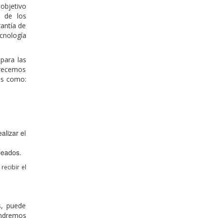
objetivo
l de los
antía de
cnología
para las
frecemos
es como:
alizar el
leados.
ecibir el
s, puede
endremos