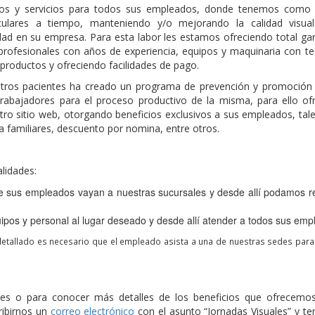
ctos y servicios para todos sus empleados, donde tenemos como 
 oculares a tiempo, manteniendo y/o mejorando la calidad visua
ad en su empresa. Para esta labor les estamos ofreciendo total gar
rofesionales con años de experiencia, equipos y maquinaria con te
productos y ofreciendo facilidades de pago.
tros pacientes ha creado un programa de prevención y promoción 
trabajadores para el proceso productivo de la misma, para ello o
tro sitio web, otorgando beneficios exclusivos a sus empleados, tal
a familiares, descuento por nomina, entre otros.
lidades:
e sus empleados vayan a nuestras sucursales y desde allí podamos re
pos y personal al lugar deseado y desde allí atender a todos sus emp
etallado es necesario que el empleado asista a una de nuestras sedes para r
ales o para conocer más detalles de los beneficios que ofrecemo
ribirnos un
correo electrónico
con el asunto “Jornadas Visuales” y t