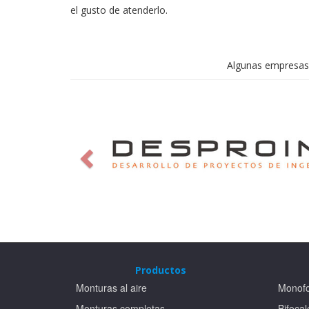
el gusto de atenderlo.
Algunas empresas 
Productos
Monturas al aire
Monofo
Pie
Pie
Monturas completas
Bifocal