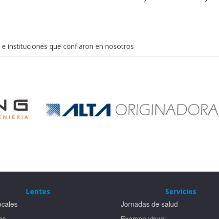
e instituciones que confiaron en nosotros
Lentes
Servicios
cales
Jornadas de salud
Pie
es
Examen visual